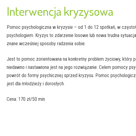
Interwencja kryzysowa
Psychoterapia indywidualna
Terapia młodzieży
Pomoc psychologiczna w kryzysie – od 1 do 12 spotkań, w częstotl
Interwencja kryzysowa
psychologiem. Kryzys to zdarzenie losowe lub nowa trudna sytuacj
Psycholog dziecięcy
znane wcześniej sposoby radzenia sobie.
Jest to pomoc zorientowana na konkretny problem życiowy, który p
niedawno i nastawiona jest na jego rozwiązanie. Celem pomocy psy
powrót do formy psychicznej sprzed kryzysu. Pomoc psychologicz
jest dla młodzieży i dorosłych.
Cena: 170 zł/50 min