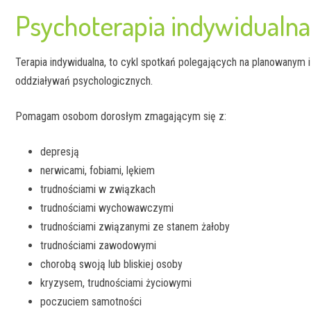
Psychoterapia indywidualna
Psychoterapia indywidualna
Terapia młodzieży
Terapia indywidualna, to cykl spotkań polegających na planowanym
Interwencja kryzysowa
oddziaływań psychologicznych.
Psycholog dziecięcy
Pomagam osobom dorosłym zmagającym się z:
depresją
nerwicami, fobiami, lękiem
trudnościami w związkach
trudnościami wychowawczymi
trudnościami związanymi ze stanem żałoby
trudnościami zawodowymi
chorobą swoją lub bliskiej osoby
kryzysem, trudnościami życiowymi
poczuciem samotności